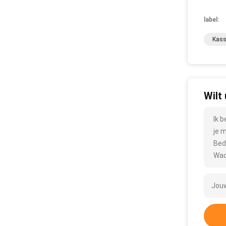
label:
Kass
Wilt
Ik 
je 
Bed
Wac