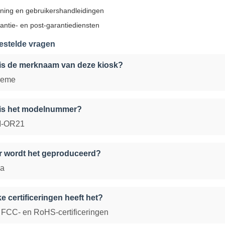
ining en gebruikershandleidingen
antie- en post-garantiediensten
estelde vragen
is de merknaam van deze kiosk?
reme
 is het modelnummer?
-OR21
 wordt het geproduceerd?
na
e certificeringen heeft het?
 FCC- en RoHS-certificeringen