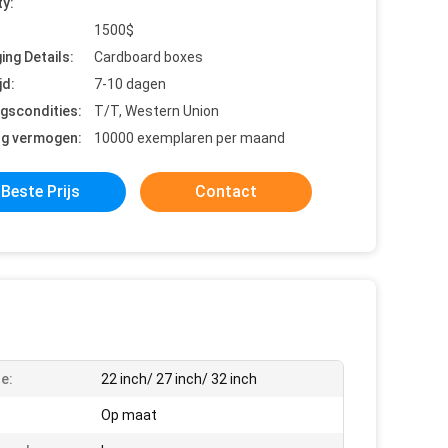
ty:
1500$
ing Details:
Cardboard boxes
jd:
7-10 dagen
ngscondities:
T/T, Western Union
ng vermogen:
10000 exemplaren per maand
Beste Prijs
Contact
e:
22 inch/ 27 inch/ 32 inch
Op maat