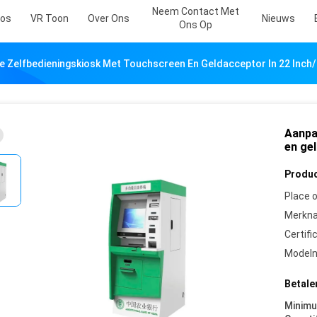
Neem Contact Met
eos
VR Toon
Over Ons
Nieuws
Ons Op
 Zelfbedieningskiosk Met Touchscreen En Geldacceptor In 22 Inch/
Aanpa
en gel
Produc
Place o
Merkn
Certifi
Model
Betale
Minim