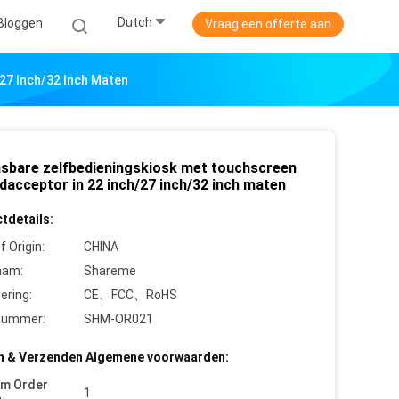
Dutch
Bloggen
Vraag een offerte aan
27 Inch/32 Inch Maten
sbare zelfbedieningskiosk met touchscreen
dacceptor in 22 inch/27 inch/32 inch maten
tdetails:
f Origin:
CHINA
aam:
Shareme
cering:
CE、FCC、RoHS
nummer:
SHM-OR021
n & Verzenden Algemene voorwaarden:
um Order
1