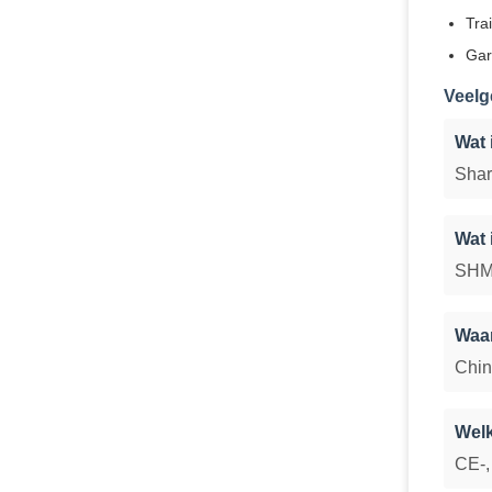
Tra
Gar
Veelg
Wat 
Sha
Wat
SHM
Waar
Chi
Welk
CE-,