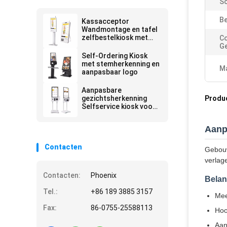
So
Be
Kassacceptor
Wandmontage en tafel
zelfbestelkiosk met
C
POS-systeem
Ge
Self-Ordering Kiosk
met stemherkenning en
Ma
aanpasbaar logo
Aanpasbare
gezichtsherkenning
Produ
Selfservice kiosk voor
restaurants
Aanp
Contacten
Gebouw
verlage
Contacten:
Phoenix
Belan
Tel.:
+86 189 3885 3157
Mee
Fax:
86-0755-25588113
Hoo
Aan