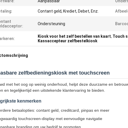
ftware:
Aanpasbaar
Onder
taling:
Contant geld, Krediet, Debet, Enz.
Afbeel
ontant
Ondersteuning
Barcod
ldacceptor:
Kiosk voor het zelf bestellen van kaart
,
Touch s
rkeren:
Kassaccepteur zelfbestelkiosk
ctomschrijving
asbare zelfbedieningskiosk met touchscreen
d met het oog op weinig onderhoud, helpt deze duurzame en betrouwb
n en tegelijkertijd een uitstekende klantervaring te bieden.
grijkste kenmerken
rdere betaalopties: contant geld, creditcard, pinpas en meer
gwaardig touchscreen-display met eenvoudige navigatie
pasbare branding om uw bedrijf te promoten