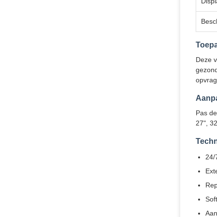
Displ
Besc
Toep
Deze ve
gezond
opvrag
Aanpa
Pas de
27", 3
Techn
24/
Ext
Rep
Sof
Aan