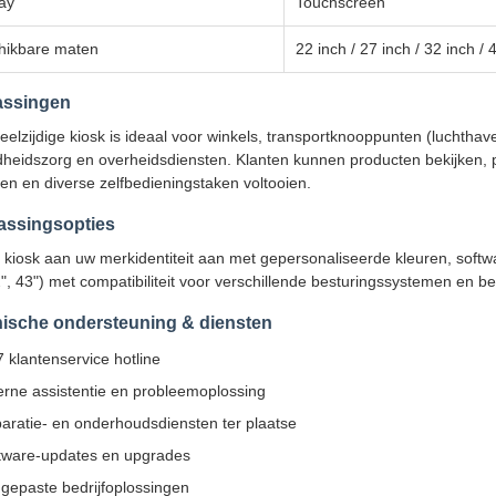
ay
Touchscreen
hikbare maten
22 inch / 27 inch / 32 inch / 
assingen
elzijdige kiosk is ideaal voor winkels, transportknooppunten (luchthaven
heidszorg en overheidsdiensten. Klanten kunnen producten bekijken, p
en en diverse zelfbedieningstaken voltooien.
ssingsopties
 kiosk aan uw merkidentiteit aan met gepersonaliseerde kleuren, softw
2", 43") met compatibiliteit voor verschillende besturingssystemen en 
ische ondersteuning & diensten
7 klantenservice hotline
erne assistentie en probleemoplossing
aratie- en onderhoudsdiensten ter plaatse
tware-updates en upgrades
gepaste bedrijfoplossingen