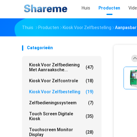
Huis
Producten
Vid
Thuis
Producten
Kiosk Voor Zelfbestelling
Aanpasbare
Catagorieën
Kiosk Voor Zelfbediening
(47)
Met Aanraaksche...
Kiosk Voor Zelfcontrole
(18)
Kiosk Voor Zelfbestelling
(19)
Zelfbedieningssysteem
(7)
Touch Screen Digitale
(35)
Kiosk
Touchscreen Monitor
(28)
Display