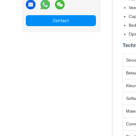
Vee
Cap
Contact
Bed
Ops
Techn
Stro
Beta
Kleur
Soft
Mate
Conne