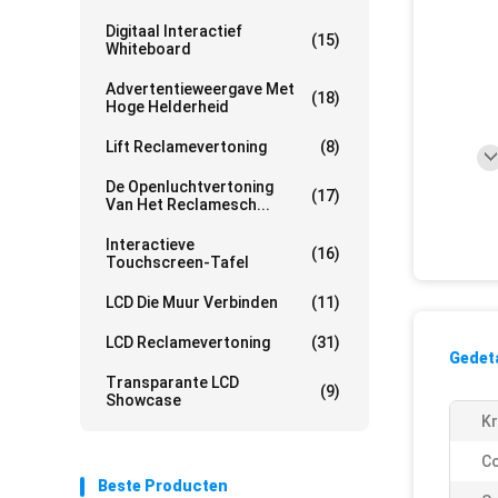
Digitaal Interactief
(15)
Whiteboard
Advertentieweergave Met
(18)
Hoge Helderheid
Lift Reclamevertoning
(8)
De Openluchtvertoning
(17)
Van Het Reclamesch...
Interactieve
(16)
Touchscreen-Tafel
LCD Die Muur Verbinden
(11)
LCD Reclamevertoning
(31)
Gedeta
Transparante LCD
(9)
Showcase
Kr
Co
Beste Producten