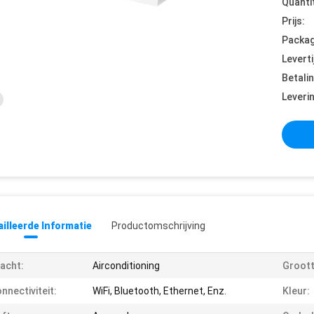
Quanti
Prijs:
Packag
Leverti
Betali
Leveri
illeerde Informatie
Productomschrijving
acht:
Airconditioning
Groott
nnectiviteit:
WiFi, Bluetooth, Ethernet, Enz.
Kleur: