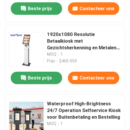
Beste prijs
Contacteer ons
1920x1080 Resolutie
Betaalkiosk met
Gezichtsherkenning en Metalen
Behuizing voor Zelfbediening
MOQ：1
Binnenshuis
Prijs：$460-550
Beste prijs
Contacteer ons
Waterproof High-Brightness
24/7 Operation Selfservice Kiosk
voor Buitenbetaling en Bestelling
MOQ：1