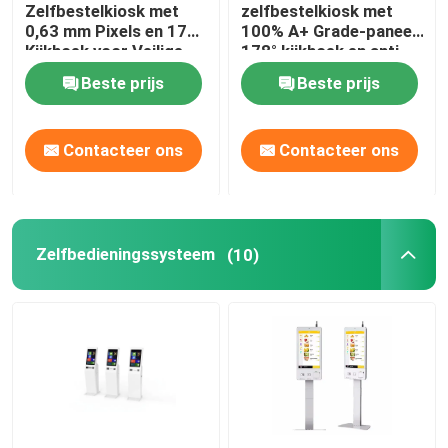
Zelfbestelkiosk met
zelfbestelkiosk met
0,63 mm Pixels en 178°
100% A+ Grade-paneel,
Kijkhoek voor Veilige
178° kijkhoek en anti-
Transacties
stof-anti-vandal-
Beste prijs
Beste prijs
functies
Contacteer ons
Contacteer ons
Zelfbedieningssysteem
(10)