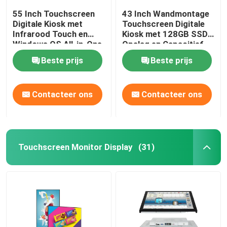
55 Inch Touchscreen
43 Inch Wandmontage
Digitale Kiosk met
Touchscreen Digitale
Infrarood Touch en
Kiosk met 128GB SSD
Windows OS All-in-One
Opslag en Capacitief
Computer
Touch Display
Beste prijs
Beste prijs
Contacteer ons
Contacteer ons
Touchscreen Monitor Display
(31)