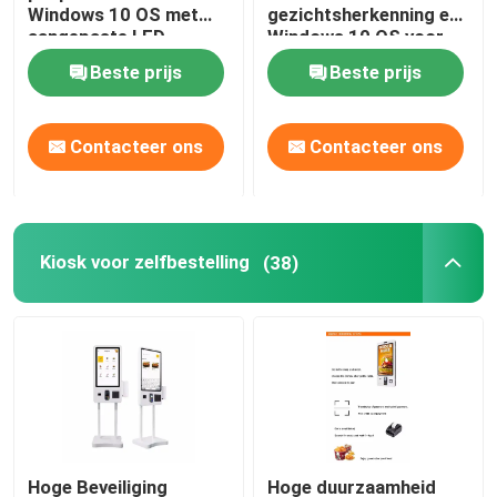
Windows 10 OS met
gezichtsherkenning en
aangepaste LED-
Windows 10 OS voor
lichten voor verbeterd
veilige toegang
Beste prijs
Beste prijs
bezoekersbeheer
Contacteer ons
Contacteer ons
Kiosk voor zelfbestelling
(38)
Hoge Beveiliging
Hoge duurzaamheid