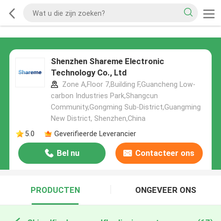
Shenzhen Shareme Electronic
Technology Co., Ltd
Zone A,Floor 7,Building F,Guancheng Low-
carbon Industries Park,Shangcun
Community,Gongming Sub-District,Guangming
New District, Shenzhen,China
5.0
Geverifieerde Leverancier
Bel nu
Contacteer ons
PRODUCTEN
ONGEVEER ONS