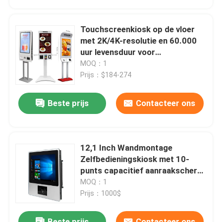
transparante LCD showcase
Touchscreenkiosk op de vloer
met 2K/4K-resolutie en 60.000
uur levensduur voor
zelfbedieningstoepassingen
MOQ：1
Prijs：$184-274
Beste prijs
Contacteer ons
12,1 Inch Wandmontage
Laat een bericht achter
Zelfbedieningskiosk met 10-
We bellen je snel terug!
punts capacitief aanraakscherm
voor binnengebruik
MOQ：1
Prijs：1000$
Beste prijs
Contacteer ons