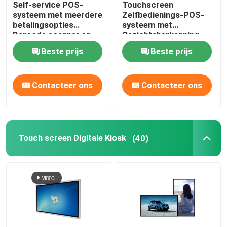
Self-service POS-
Touchscreen
systeem met meerdere
Zelfbedienings-POS-
betalingsopties
systeem met
Barcode scanner en
Gezichtsherkenning,
LED-lichten Touch
LED-verlichting en
Beste prijs
Beste prijs
Screen Kiosk
21,5/24/27 inch
Scherm
Contacteer ons
Contacteer ons
Touch screen Digitale Kiosk
(40)