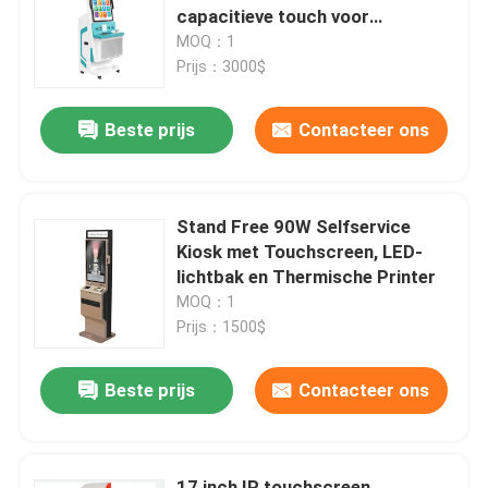
capacitieve touch voor
ziekenhuis inchecken
MOQ：1
VR toon
Prijs：3000$
Beste prijs
Contacteer ons
Over ons
Fabrieksreis
Stand Free 90W Selfservice
Kiosk met Touchscreen, LED-
Kwaliteitscontrole
lichtbak en Thermische Printer
MOQ：1
Prijs：1500$
Neem contact met ons op
Beste prijs
Contacteer ons
Nieuws
bloggen
17 inch IR touchscreen