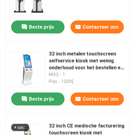
Beste prijs
Contacteer ons
32 inch metalen touchscreen
selfservice kiosk met weinig
onderhoud voor het bestellen en
betalen van voedsel
MOQ：1
Prijs：1200$
Huis
Beste prijs
Contacteer ons
Producten
32 inch CE medische facturering
touchscreen kiosk met
Videos