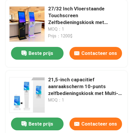
27/32 Inch Vloerstaande
Digitaal interactief whiteboard
Touchscreen
Zelfbedieningskiosk met
1920x1080 Resolutie voor
MOQ：1
Advertentieweergave met hoge helderheid
Zelfbestelling en Interactief
Prijs：1200$
Gebruik
Lift Reclamevertoning
Beste prijs
Contacteer ons
De openluchtvertoning van het Reclamescherm
21,5-inch capacitief
aanraakscherm 10-punts
Interactieve touchscreen-tafel
zelfbedieningskiosk met Multi-
OS-ondersteuning voor
MOQ：1
betaalterminal
LCD die Muur verbinden
Beste prijs
Contacteer ons
LCD Reclamevertoning