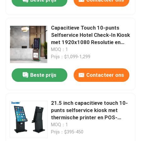
Capacitieve Touch 10-punts
Selfservice Hotel Check-In Kiosk
met 1920x1080 Resolutie en
Vloerstaand Ontwerp
MOQ：1
Prijs：$1,099-1,299
VERZENDEN
Beste prijs
Contacteer ons
21.5 inch capacitieve touch 10-
punts selfservice kiosk met
thermische printer en POS-
beugel
MOQ：1
Prijs：$395-450