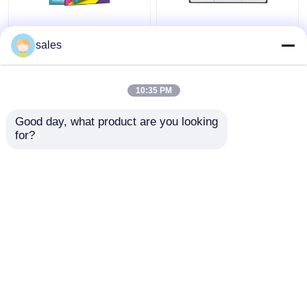
32 Inch Capacitief
22 inch IR Touch
Touchscreen Monitor
Screen Monitor Display
sales
Display met IP55-
All In One PC met IP65
classificatie voor
waterdicht interactief
Kiosktoepassingen
platte scherm
10:35 PM
Beste prijs
Beste prijs
Good day, what product are you looking 
for?
Contacteer ons
Contacteer ons
Bekijk meer
Thuis
Ongeveer ons
Contacteer ons
Desktop Site
Sitemap
Privacybeleid