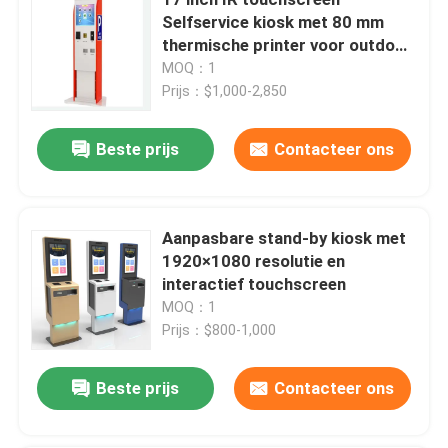
Selfservice kiosk met 80 mm
thermische printer voor outdoor
Verzoek om een Citaat
betalingstoepassingen
MOQ：1
Prijs：$1,000-2,850
Kiosk voor zelfbediening met aanraakscherm
Beste prijs
Contacteer ons
Kiosk voor zelfcontrole
Aanpasbare stand-by kiosk met
Kiosk voor zelfbestelling
1920×1080 resolutie en
interactief touchscreen
Zelfbedieningssysteem
MOQ：1
Prijs：$800-1,000
Touch screen Digitale Kiosk
Beste prijs
Contacteer ons
Touchscreen Monitor Display