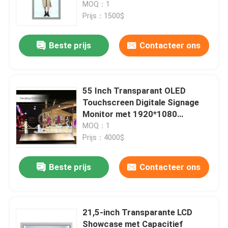
Reclamedisplay
MOQ：1
Prijs：1500$
Beste prijs
Contacteer ons
55 Inch Transparant OLED
Touchscreen Digitale Signage
Monitor met 1920*1080
Resolutie en Capacitieve Touch
MOQ：1
Prijs：4000$
Huis
Beste prijs
Contacteer ons
Producten
21,5-inch Transparante LCD
Showcase met Capacitief
Videos