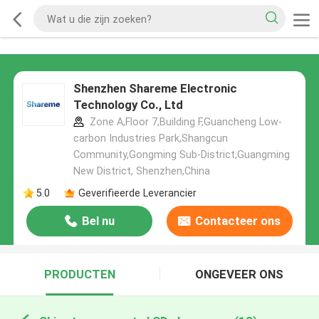
Shenzhen Shareme Electronic
Technology Co., Ltd
Zone A,Floor 7,Building F,Guancheng Low-
carbon Industries Park,Shangcun
Community,Gongming Sub-District,Guangming
New District, Shenzhen,China
5.0
Geverifieerde Leverancier
Bel nu
Contacteer ons
PRODUCTEN
ONGEVEER ONS