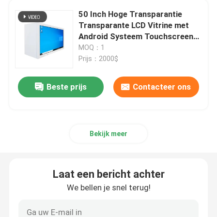
50 Inch Hoge Transparantie
Digitaal interactief whiteboard
Transparante LCD Vitrine met
Android Systeem Touchscreen
Display Box
MOQ：1
Advertentieweergave met hoge helderheid
Prijs：2000$
Lift Reclamevertoning
Beste prijs
Contacteer ons
De openluchtvertoning van het Reclamescherm
Bekijk meer
Interactieve touchscreen-tafel
Laat een bericht achter
LCD die Muur verbinden
We bellen je snel terug!
LCD Reclamevertoning