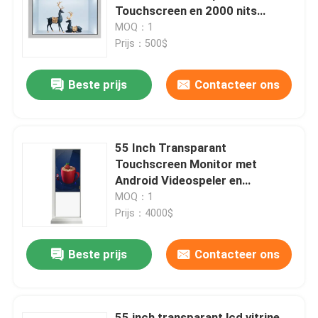
Touchscreen en 2000 nits
Helderheid Digitale Displaykast
MOQ：1
VR toon
Prijs：500$
Beste prijs
Contacteer ons
Over ons
Fabrieksreis
55 Inch Transparant
Touchscreen Monitor met
Kwaliteitscontrole
Android Videospeler en
Infrarood 10 Touch Technologie
MOQ：1
Prijs：4000$
Neem contact met ons op
Beste prijs
Contacteer ons
Nieuws
bloggen
55 inch transparant lcd vitrine