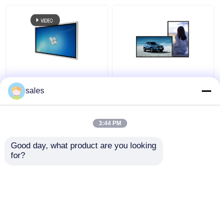
55 Inch Touchscreen
43 Inch Wandmontage
Digitale Kiosk met
Touchscreen Digitale
sales
Infrarood Touch en
Kiosk met 128GB SSD
Windows OS All-in-One
Opslag en Capacitief
Computer
Touch Display
3:44 PM
Beste prijs
Beste prijs
Good day, what product are you looking 
for?
Contacteer ons
Contacteer ons
Bekijk meer