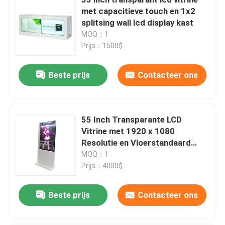
met capacitieve touch en 1x2
splitsing wall lcd display kast
Verzoek om een Citaat
MOQ：1
Prijs：1500$
Kiosk voor zelfbediening met aanraakscherm
Beste prijs
Contacteer ons
Kiosk voor zelfcontrole
55 Inch Transparante LCD
Kiosk voor zelfbestelling
Vitrine met 1920 x 1080
Resolutie en Vloerstandaard
Zelfbedieningssysteem
OLED Display
MOQ：1
Prijs：4000$
Touch screen Digitale Kiosk
Beste prijs
Contacteer ons
Touchscreen Monitor Display