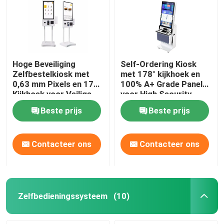
Hoge Beveiliging
Self-Ordering Kiosk
Zelfbestelkiosk met
met 178° kijkhoek en
0,63 mm Pixels en 178°
100% A+ Grade Panel
Kijkhoek voor Veilige
voor High Security
Transacties
Transactions
Beste prijs
Beste prijs
Contacteer ons
Contacteer ons
Zelfbedieningssysteem
(10)