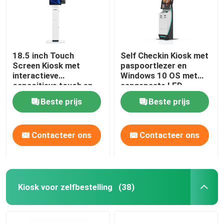
18.5 inch Touch
Self Checkin Kiosk met
Screen Kiosk met
paspoortlezer en
interactieve
Windows 10 OS met
capacitieve touch en
aangepaste LED-
Windows 10 OS voor
lichten voor verbeterd
Beste prijs
Beste prijs
zelfcontrole
bezoekersbeheer
Contacteer ons
Contacteer ons
Kiosk voor zelfbestelling
(38)