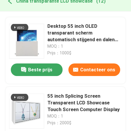
China transparante LCD showcase
(12)
Desktop 55 inch OLED
transparant scherm
automatisch stijgend en dalen
display
MOQ：1
Prijs：1000$
Beste prijs
Contacteer ons
55 inch Splicing Screen
Transparent LCD Showcase
Touch Screen Computer Display
MOQ：1
Prijs：2000$