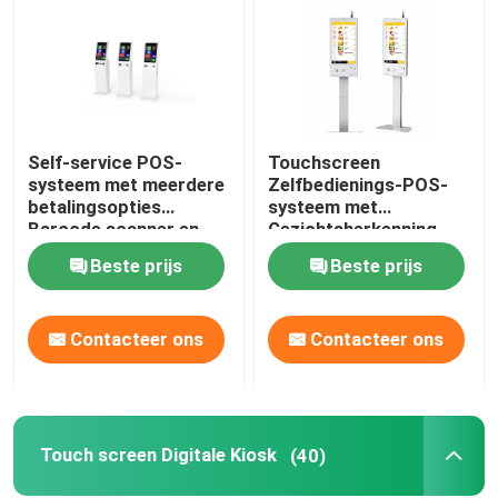
Self-service POS-
Touchscreen
systeem met meerdere
Zelfbedienings-POS-
betalingsopties
systeem met
Barcode scanner en
Gezichtsherkenning,
LED-lichten Touch
LED-verlichting en
Beste prijs
Beste prijs
Screen Kiosk
21,5/24/27 inch
Scherm
Contacteer ons
Contacteer ons
Touch screen Digitale Kiosk
(40)