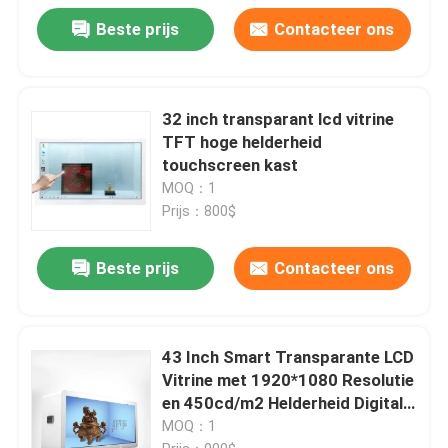
Beste prijs
Contacteer ons
32 inch transparant lcd vitrine
TFT hoge helderheid
touchscreen kast
MOQ：1
Prijs：800$
Beste prijs
Contacteer ons
43 Inch Smart Transparante LCD
Vitrine met 1920*1080 Resolutie
en 450cd/m2 Helderheid Digitale
Signage Box
MOQ：1