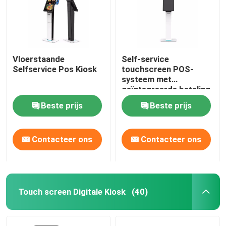
Vloerstaande
Self-service
Selfservice Pos Kiosk
touchscreen POS-
systeem met
geïntegreerde betaling
en klantdisplay
Beste prijs
Beste prijs
Contacteer ons
Contacteer ons
Touch screen Digitale Kiosk
(40)