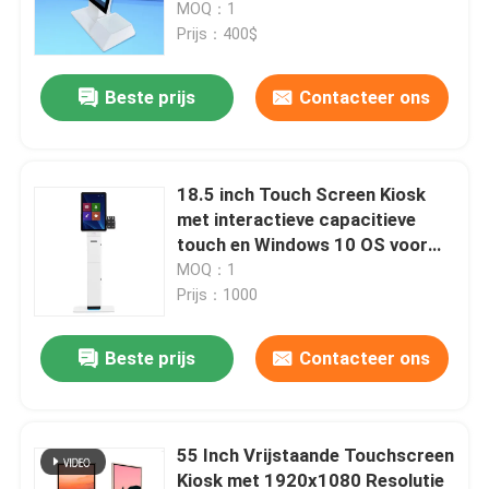
grootte
MOQ：1
Prijs：400$
Beste prijs
Contacteer ons
18.5 inch Touch Screen Kiosk
met interactieve capacitieve
touch en Windows 10 OS voor
zelfcontrole
MOQ：1
Prijs：1000
Huis
Beste prijs
Contacteer ons
Producten
55 Inch Vrijstaande Touchscreen
Kiosk met 1920x1080 Resolutie
Videos