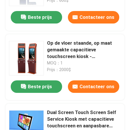
Prijs：600$
Beste prijs
Contacteer ons
Op de vloer staande, op maat
gemaakte capacitieve
touchscreen kiosk -
zelfbediening digitale signage
MOQ：1
oplossing
Prijs：2000$
Beste prijs
Contacteer ons
Dual Screen Touch Screen Self
Service Kiosk met capacitieve
touchscreen en aanpasbare