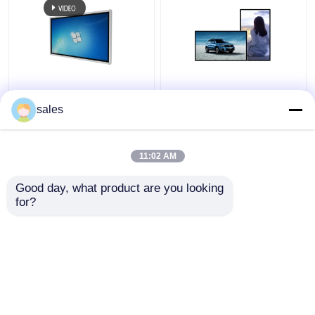
55 Inch Touchscreen
43 Inch Wandmontage
Digitale Kiosk met
Touchscreen Digitale
sales
Infrarood Touch en
Kiosk met 128GB SSD
Windows OS All-in-One
Opslag en Capacitief
Computer
Touch Display
11:02 AM
Beste prijs
Beste prijs
Good day, what product are you looking 
for?
Contacteer ons
Contacteer ons
Bekijk meer
Thuis
Ongeveer ons
Contacteer ons
Desktop Site