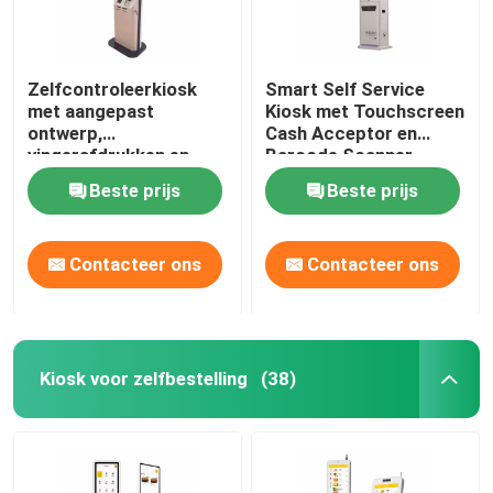
Zelfcontroleerkiosk
Smart Self Service
met aangepast
Kiosk met Touchscreen
ontwerp,
Cash Acceptor en
vingerafdrukken en
Barcode Scanner
printer.
Beste prijs
Beste prijs
Contacteer ons
Contacteer ons
Kiosk voor zelfbestelling
(38)