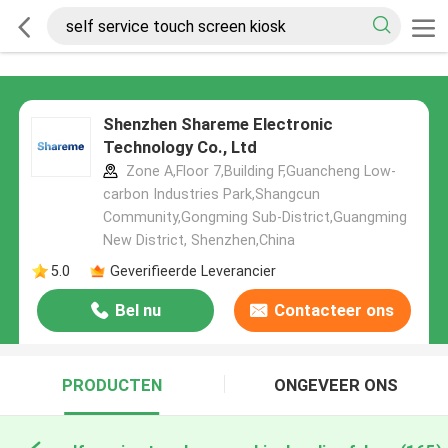
Shenzhen Shareme Electronic
Technology Co., Ltd
Zone A,Floor 7,Building F,Guancheng Low-
carbon Industries Park,Shangcun
Community,Gongming Sub-District,Guangming
New District, Shenzhen,China
5.0
Geverifieerde Leverancier
Bel nu
Contacteer ons
PRODUCTEN
ONGEVEER ONS