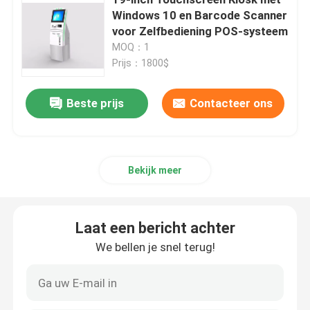
Windows 10 en Barcode Scanner
voor Zelfbediening POS-systeem
Verzoek om een Citaat
MOQ：1
Prijs：1800$
Kiosk voor zelfbediening met aanraakscherm
Beste prijs
Contacteer ons
Kiosk voor zelfcontrole
Kiosk voor zelfbestelling
Bekijk meer
Zelfbedieningssysteem
Laat een bericht achter
We bellen je snel terug!
Touch screen Digitale Kiosk
Touchscreen Monitor Display