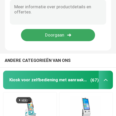
Digitaal interactief whiteboard
Advertentieweergave met hoge helderheid
Lift Reclamevertoning
ANDERE CATEGORIEËN VAN ONS
De openluchtvertoning van het Reclamescherm
Interactieve touchscreen-tafel
Kiosk voor zelfbediening met aanraakscherm
(67)
LCD die Muur verbinden
LCD Reclamevertoning