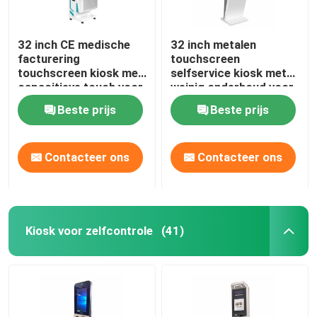
transparante LCD showcase
32 inch CE medische
32 inch metalen
facturering
touchscreen
touchscreen kiosk met
selfservice kiosk met
capacitieve touch voor
weinig onderhoud voor
ziekenhuis inchecken
het bestellen en
Beste prijs
Beste prijs
betalen van voedsel
Contacteer ons
Contacteer ons
Kiosk voor zelfcontrole
(41)