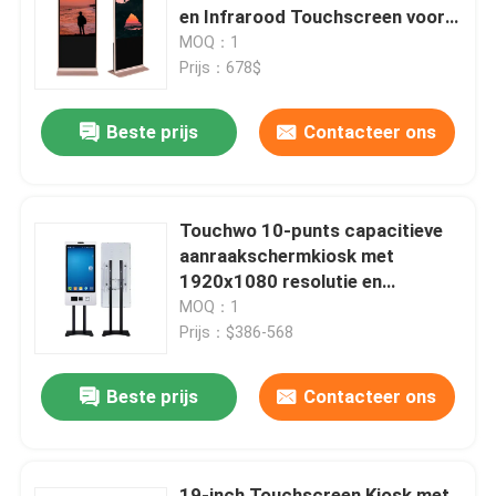
en Infrarood Touchscreen voor
Zelf Inchecken op de Luchthaven
MOQ：1
VR toon
Prijs：678$
Beste prijs
Contacteer ons
Over ons
Fabrieksreis
Touchwo 10-punts capacitieve
aanraakschermkiosk met
Kwaliteitscontrole
1920x1080 resolutie en
wandmontage voor
MOQ：1
zelfbestelling en betaling
Prijs：$386-568
Neem contact met ons op
Beste prijs
Contacteer ons
Nieuws
bloggen
19-inch Touchscreen Kiosk met