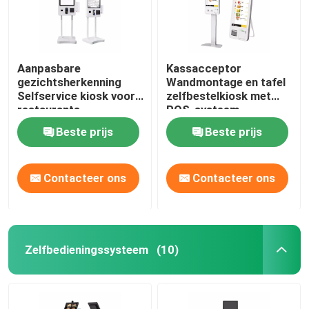
Aanpasbare
Kassacceptor
gezichtsherkenning
Wandmontage en tafel
Selfservice kiosk voor
zelfbestelkiosk met
restaurants
POS-systeem
Beste prijs
Beste prijs
Contacteer ons
Contacteer ons
Zelfbedieningssysteem
(10)