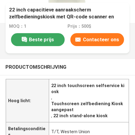
22 inch capacitieve aanraakscherm
zelfbedieningskiosk met QR-code scanner en
aanpasbare opties
MOQ：1
Prijs：500$
Beste prijs
Contacteer ons
PRODUCTOMSCHRIJVING
22 inch touchscreen selfservice ki
osk
,
Hoog licht:
Touchscreen zelfbediening Kiosk
aangepast
,
22 inch stand-alone kiosk
Betalingsconditie
T/T, Western Union
s