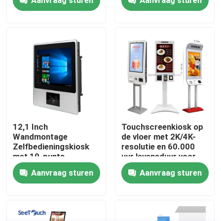
Vloerstaand Ontwerp
VR toon
Over ons
Fabrieksreis
Kwaliteitscontrole
12,1 Inch
Touchscreenkiosk op
Wandmontage
de vloer met 2K/4K-
Zelfbedieningskiosk
resolutie en 60.000
Neem contact met ons op
met 10-punts
uur levensduur voor
capacitief
zelfbedieningstoepassing
Aanvraag sturen
Aanvraag sturen
aanraakscherm voor
Nieuws
binnengebruik
bloggen