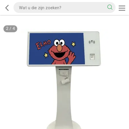
2
/
4