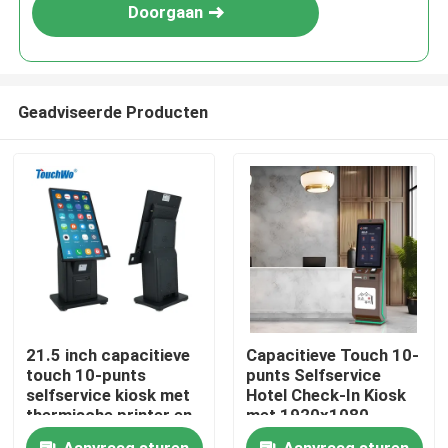
Doorgaan
Geadviseerde Producten
Huis
21.5 inch capacitieve
Capacitieve Touch 10-
touch 10-punts
punts Selfservice
Producten
selfservice kiosk met
Hotel Check-In Kiosk
thermische printer en
met 1920x1080
POS-beugel
Resolutie en
Videos
Aanvraag sturen
Aanvraag sturen