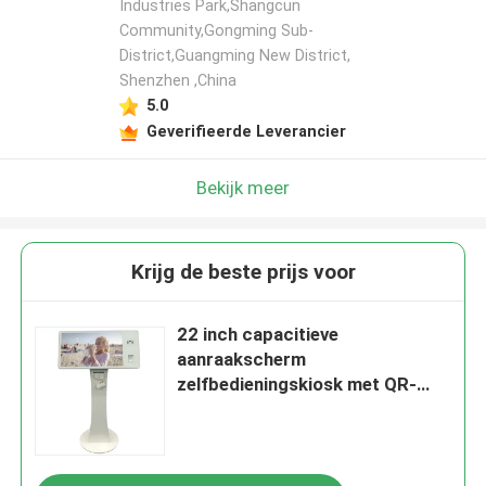
Industries Park,Shangcun
Community,Gongming Sub-
District,Guangming New District,
Shenzhen ,China
5.0
Geverifieerde Leverancier
Bekijk meer
Krijg de beste prijs voor
22 inch capacitieve
aanraakscherm
zelfbedieningskiosk met QR-
code scanner en aanpasbare
opties