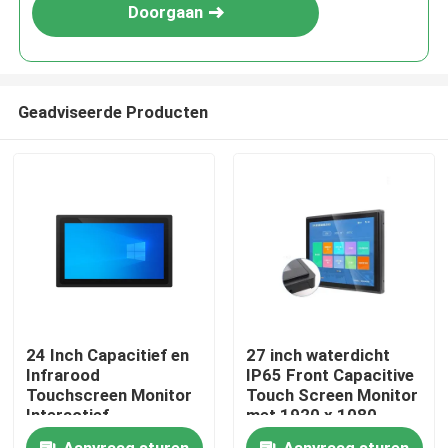
Doorgaan
Geadviseerde Producten
Huis
24 Inch Capacitief en
27 inch waterdicht
Infrarood
IP65 Front Capacitive
Producten
Touchscreen Monitor
Touch Screen Monitor
Interactief
met 1920 x 1080
Touchpaneel All-in-
resolutie
Videos
Aanvraag sturen
Aanvraag sturen