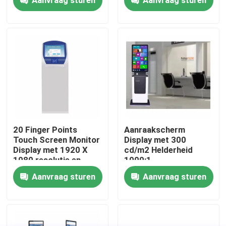
One Touch Computer
VR toon
Over ons
Fabrieksreis
Kwaliteitscontrole
20 Finger Points
Aanraakscherm
Touch Screen Monitor
Display met 300
Display met 1920 X
cd/m2 Helderheid
Neem contact met ons op
1080 resolutie en
1000:1
300cd/m2 Helderheid
Contrastverhouding
Aanvraag sturen
Aanvraag sturen
voor kiosken
en breed
Nieuws
temperatuurbereik
voor
factureringskiosken
bloggen