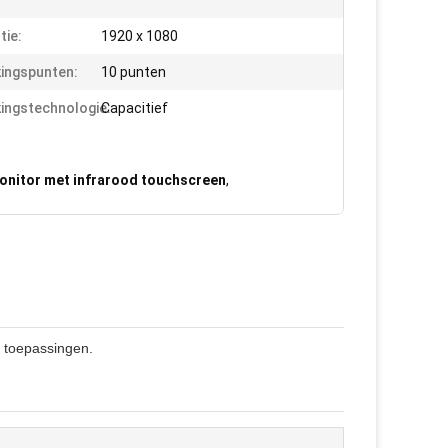
tie:
1920 x 1080
ingspunten:
10 punten
ingstechnologie:
Capacitief
nitor met infrarood touchscreen
,
e toepassingen.