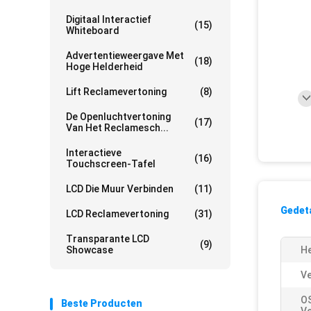
Digitaal Interactief
(15)
Whiteboard
Advertentieweergave Met
(18)
Hoge Helderheid
Lift Reclamevertoning
(8)
De Openluchtvertoning
(17)
Van Het Reclamesch...
Interactieve
(16)
Touchscreen-Tafel
LCD Die Muur Verbinden
(11)
Gedeta
LCD Reclamevertoning
(31)
Transparante LCD
(9)
Showcase
He
Ve
O
Beste Producten