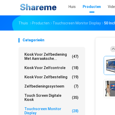
Huis
Producten
Vid
Thuis
Producten
Touchscreen Monitor Display
50 In
Catagorieën
Kiosk Voor Zelfbediening
(47)
Met Aanraaksche...
Kiosk Voor Zelfcontrole
(18)
Kiosk Voor Zelfbestelling
(19)
Zelfbedieningssysteem
(7)
Touch Screen Digitale
(35)
Kiosk
Touchscreen Monitor
(28)
Display