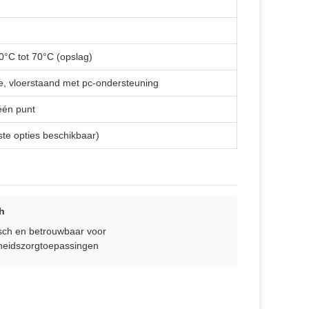
20°C tot 70°C (opslag)
 vloerstaand met pc-ondersteuning
één punt
e opties beschikbaar)
h
sch en betrouwbaar voor
eidszorgtoepassingen