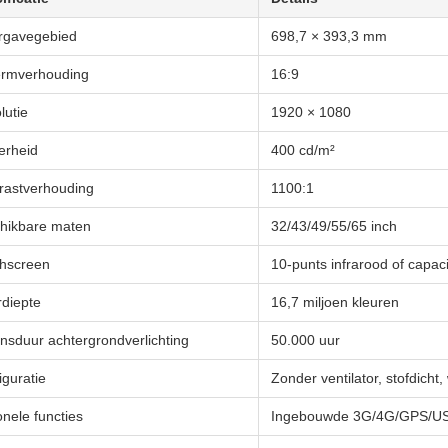
gavegebied
698,7 × 393,3 mm
rmverhouding
16:9
lutie
1920 × 1080
erheid
400 cd/m²
rastverhouding
1100:1
hikbare maten
32/43/49/55/65 inch
hscreen
10-punts infrarood of capac
rdiepte
16,7 miljoen kleuren
nsduur achtergrondverlichting
50.000 uur
iguratie
Zonder ventilator, stofdicht,
onele functies
Ingebouwde 3G/4G/GPS/USB