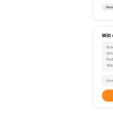
Moni
Wilt
Ik 
det
Bed
Wac