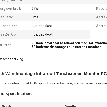
renigbaarheid:
ergieverbruik:
95W
Resolu
actietijd:
5ms
Aanrak
ouchscreen:
- Ja, dat klopt.
Aanrak
sa Zet Op:
- Ja, dat klopt.
50 inch infrarood touchscreen monitor
,
Wandmo
rkeren:
50 inch wandmontage touchscreen monitor
ctomschrijving
nch Wandmontage Infrarood Touchscreen Monitor PC
un randontwerp met HDMI-poort voor industriële, medische en zakelijk
ctspecificaties
ificatie
Details