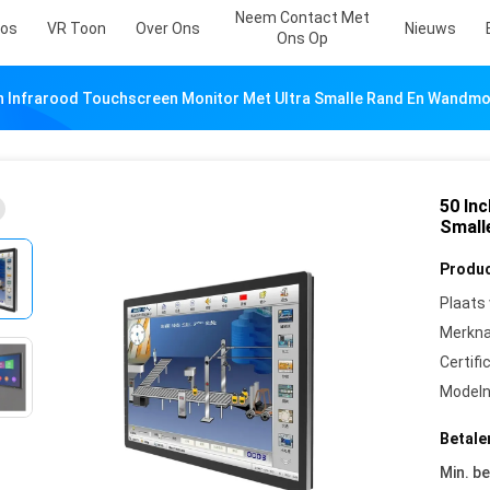
Neem Contact Met
eos
VR Toon
Over Ons
Nieuws
Ons Op
ch Infrarood Touchscreen Monitor Met Ultra Smalle Rand En Wandm
50 In
Small
Produc
Plaats
Merkn
Certifi
Model
Betale
Min. be