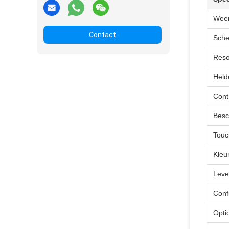
Weer
Contact
Sche
Reso
Held
Cont
Besc
Touc
Kleu
Leve
Conf
Opti