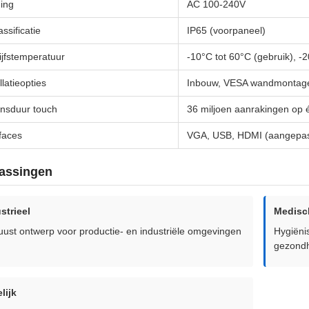
ing
AC 100-240V
assificatie
IP65 (voorpaneel)
ijfstemperatuur
-10°C tot 60°C (gebruik), -
llatieopties
Inbouw, VESA wandmontage,
nsduur touch
36 miljoen aanrakingen op 
rfaces
VGA, USB, HDMI (aangepast
assingen
strieel
Medisc
ust ontwerp voor productie- en industriële omgevingen
Hygiëni
gezondh
lijk