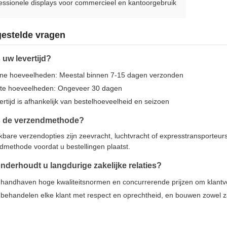
essionele displays voor commercieel en kantoorgebruik
gestelde vragen
 uw levertijd?
ine hoeveelheden: Meestal binnen 7-15 dagen verzonden
te hoeveelheden: Ongeveer 30 dagen
ertijd is afhankelijk van bestelhoeveelheid en seizoen
s de verzendmethode?
kbare verzendopties zijn zeevracht, luchtvracht of expresstransporteu
dmethode voordat u bestellingen plaatst.
nderhoudt u langdurige zakelijke relaties?
handhaven hoge kwaliteitsnormen en concurrerende prijzen om klantv
behandelen elke klant met respect en oprechtheid, en bouwen zowel z