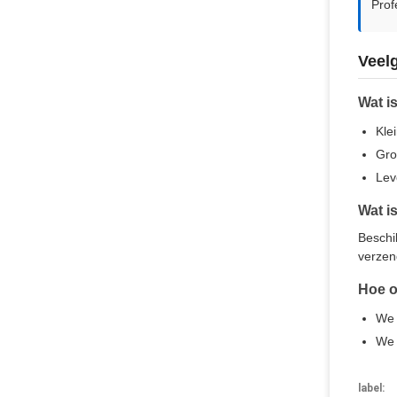
Prof
Veel
Wat is
Kle
Gro
Lev
Wat i
Beschi
verzen
Hoe o
We 
We 
label: