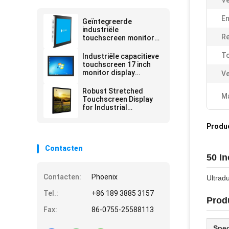
Ve
En
Geïntegreerde
industriële
Re
touchscreen monitor
17 inch All In One PC
Android-paneel ROHS
T
Industriële capacitieve
touchscreen 17 inch
monitor display
Ve
Android Windows
systeem
Robust Stretched
Ma
Touchscreen Display
for Industrial
Automation and
Control Panels
Produ
Contacten
50 I
Contacten:
Phoenix
Ultrad
Tel.:
+86 189 3885 3157
Produ
Fax:
86-0755-25588113
Spec