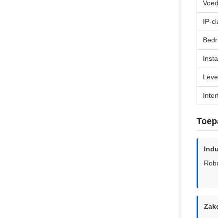
Voed
IP-cl
Bedr
Insta
Leve
Inte
Toep
Indu
Robu
Zake