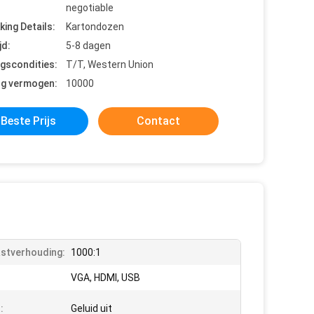
negotiable
king Details:
Kartondozen
jd:
5-8 dagen
ngscondities:
T/T, Western Union
ng vermogen:
10000
Beste Prijs
Contact
stverhouding:
1000:1
VGA, HDMI, USB
:
Geluid uit