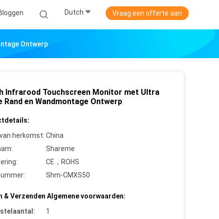
Dutch
Bloggen
Vraag een offerte aan
ontage Ontwerp
ch Infrarood Touchscreen Monitor met Ultra
e Rand en Wandmontage Ontwerp
tdetails:
 van herkomst:
China
aam:
Shareme
cering:
CE，ROHS
nummer:
Shm-CMXS50
n & Verzenden Algemene voorwaarden:
stelaantal:
1