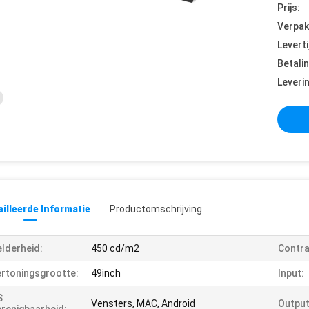
Prijs:
Verpak
Leverti
Betali
Leveri
illeerde Informatie
Productomschrijving
lderheid:
450 cd/m2
Contra
rtoningsgrootte:
49inch
Input:
S
Vensters, MAC, Android
Output