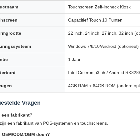
ductnaam
Touchscreen Zelf-incheck Kiosk
hscreen
Capacitief Touch 10 Punten
rmgrootte
22 inch, 24 inch, 27 inch, 32 inch (o
uringssysteem
Windows 7/8/10/Android (optioneel)
ntie
1 Jaar
derbord
Intel Celeron, i3, i5 / Android RK328
eugen
4GB RAM + 64GB ROM (andere opti
gestelde Vragen
 een fabrikant?
j zijn een fabrikant van POS-systemen en touchscreens.
u OEM/ODM/OBM doen?