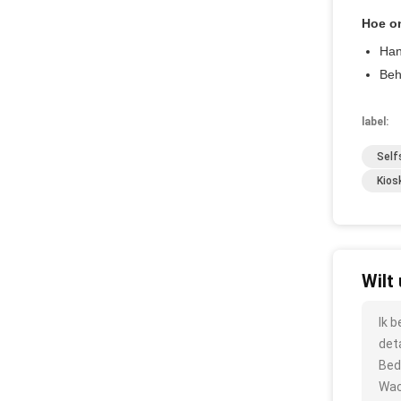
Hoe on
Han
Beh
label:
Self
Kios
Wilt
Ik 
det
Bed
Wac