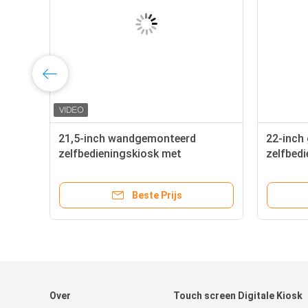
ef
21,5-inch wandgemonteerd
22-inch
zelfbedieningskiosk met
zelfbed
touchscreen en capacitieve touch
hoge du
voor inchecken en verkoop
compati
Beste Prijs
tanksta
Over
Touch screen Digitale Kiosk