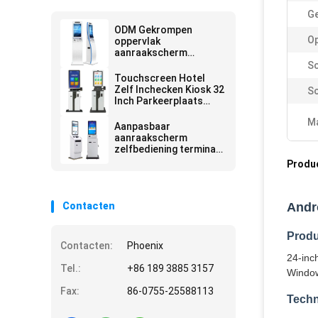
G
ODM Gekrompen
Op
oppervlak
aanraakscherm
Zelfbediening Kiosk
Sc
23.6 inch Met QR-code
Touchscreen Hotel
scanner
Zelf Inchecken Kiosk 32
So
Inch Parkeerplaats
Autoprijzen
Ma
Zelfbediening Kiosk
Aanpasbaar
aanraakscherm
zelfbediening terminal
kiosk softwarebeheer
Produ
Contacten
Andr
Produ
Contacten:
Phoenix
24-inc
Tel.:
+86 189 3885 3157
Window
Fax:
86-0755-25588113
Techn