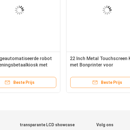
 geautomatiseerde robot
22 Inch Metal Touchscreen 
ieningsbetaalkiosk met
met Bonprinter voor
urzaamheid en ADA-
Zelfbedieningsinformatiedi
bel touchscreen voor
Beste Prijs
Beste Prijs
tions
transparante LCD showcase
Volg ons