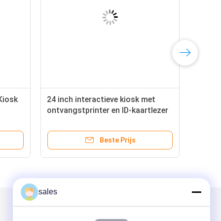
Kiosk
24 inch interactieve kiosk met
ontvangstprinter en ID-kaartlezer
splay
voor selfservice-toepassingen
Beste Prijs
sales
Mail ons