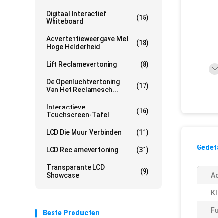
Digitaal Interactief
(15)
Whiteboard
Advertentieweergave Met
(18)
Hoge Helderheid
Lift Reclamevertoning
(8)
De Openluchtvertoning
(17)
Van Het Reclamesch...
Interactieve
(16)
Touchscreen-Tafel
LCD Die Muur Verbinden
(11)
Gedeta
LCD Reclamevertoning
(31)
Transparante LCD
(9)
Showcase
Ac
Kl
Fu
Beste Producten