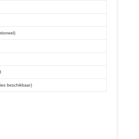
ptioneel)
8
es beschikbaar)