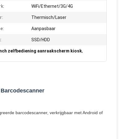
k:
WiFi/Ethernet/3G/4G
r:
Thermisch/Laser
e:
Aanpasbaar
:
SSD/HDD
inch zelfbediening aanraakscherm kiosk
,
n Barcodescanner
egreerde barcodescanner, verkrijgbaar met Android of