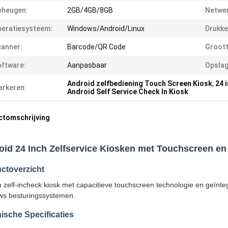
eheugen:
2GB/4GB/8GB
Netwer
eratiesysteem:
Windows/Android/Linux
Drukke
anner:
Barcode/QR Code
Groott
ftware:
Aanpasbaar
Opslag
Android zelfbediening Touch Screen Kiosk
,
24 
rkeren:
Android Self Service Check In Kiosk
ctomschrijving
oid 24 Inch Zelfservice Kiosken met Touchscreen e
ctoverzicht
h zelf-incheck kiosk met capacitieve touchscreen technologie en geïnt
s besturingssystemen.
ische Specificaties