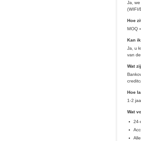
Ja, we
(WIFI/B
Hoe zi
MOQ = 
Kan ik
Ja, u 
van de
Wat z
Bankov
creditc
Hoe la
1-2 jaa
Wat vo
24-
Acc
All