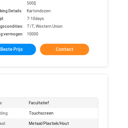
500$
king Details:
Kartondozen
jd:
7-10days
ngscondities:
T/T, Western Union
ng vermogen:
10000
Beste Prijs
Contact
a:
Facultatief
ding:
Touchscreen
aal:
Metaal/Plastiek/Hout