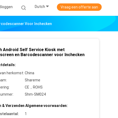
Dutch
Bloggen
Vraag een offerte aan
Barcodescanner Voor Inchecken
ch Android Self Service Kiosk met
screen en Barcodescanner voor Inchecken
tdetails:
 van herkomst:
China
aam:
Shareme
cering:
CE，ROHS
nummer:
Shm-SM024
n & Verzenden Algemene voorwaarden:
stelaantal:
1