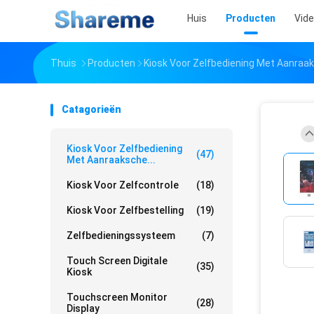
Huis
Producten
Vid
Thuis
Producten
Kiosk Voor Zelfbediening Met Aanra
Catagorieën
Kiosk Voor Zelfbediening
(47)
Met Aanraaksche...
Kiosk Voor Zelfcontrole
(18)
Kiosk Voor Zelfbestelling
(19)
Zelfbedieningssysteem
(7)
Touch Screen Digitale
(35)
Kiosk
Touchscreen Monitor
(28)
Display