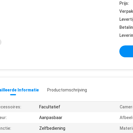
Prijs:
Verpak
Leverti
Betali
Leveri
illeerde Informatie
Productomschrijving
cessoires:
Facultatief
Camer
eur:
Aanpasbaar
Afbeel
nctie:
Zelfbediening
Materi