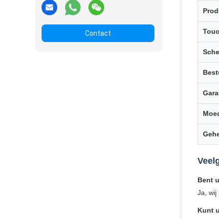
Pro
Touc
Contact
Sche
Best
Gara
Moe
Geh
Veel
Bent u
Ja, wi
Kunt 