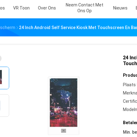
Neem Contact Met
eos
VR Toon
Over Ons
Nieuws
Ons Op
akscherm
24 Inch Android Self Service Kiosk Met Touchscreen En 
24 In
Touch
Produc
Plaats
Merkn
Certifi
Model
Betale
Min. be