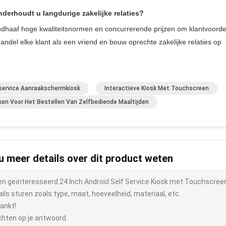
derhoudt u langdurige zakelijke relaties?
dhaaf hoge kwaliteitsnormen en concurrerende prijzen om klantvoorde
andel elke klant als een vriend en bouw oprechte zakelijke relaties op
service Aanraakschermkiosk
Interactieve Kiosk Met Touchscreen
ken Voor Het Bestellen Van Zelfbediende Maaltijden
 u meer details over dit product weten
ben geïnteresseerd 24 Inch Android Self Service Kiosk met Touchscre
ails sturen zoals type, maat, hoeveelheid, materiaal, etc.
ankt!
hten op je antwoord.