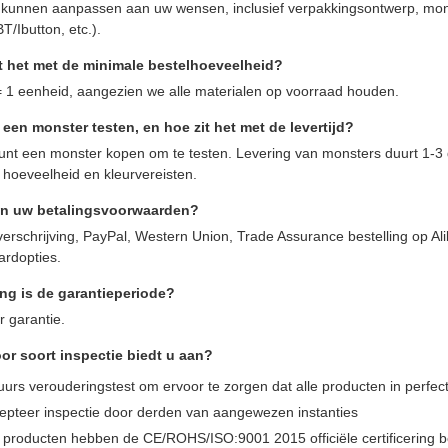
 kunnen aanpassen aan uw wensen, inclusief verpakkingsontwerp, monit
T/Ibutton, etc.).
t het met de minimale bestelhoeveelheid?
1 eenheid, aangezien we alle materialen op voorraad houden.
 een monster testen, en hoe zit het met de levertijd?
kunt een monster kopen om te testen. Levering van monsters duurt 1-3 d
 hoeveelheid en kleurvereisten.
ijn uw betalingsvoorwaarden?
erschrijving, PayPal, Western Union, Trade Assurance bestelling op A
ardopties.
ng is de garantieperiode?
r garantie.
or soort inspectie biedt u aan?
uurs verouderingstest om ervoor te zorgen dat alle producten in perfect
epteer inspectie door derden van aangewezen instanties
e producten hebben de CE/ROHS/ISO:9001 2015 officiële certificering 