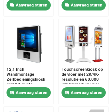
POS-beugel
Resolutie en
Aanvraag sturen
Aanvraag sturen
Vloerstaand Ontwerp
VR toon
Over ons
Fabrieksreis
Kwaliteitscontrole
12,1 Inch
Touchscreenkiosk op
Wandmontage
de vloer met 2K/4K-
Neem contact met ons op
Zelfbedieningskiosk
resolutie en 60.000
met 10-punts
uur levensduur voor
capacitief
zelfbedieningstoepassing
Aanvraag sturen
Aanvraag sturen
Nieuws
aanraakscherm voor
binnengebruik
bloggen