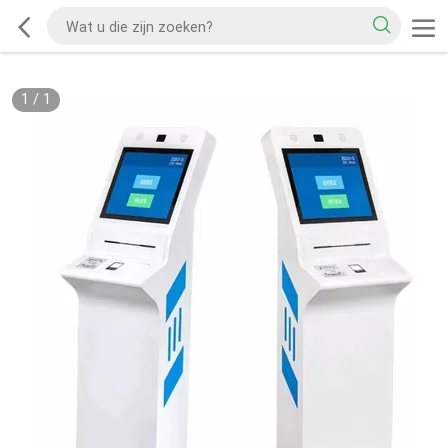
1
/
1