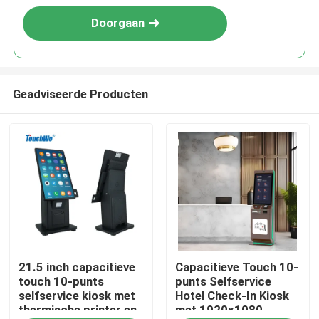
Doorgaan
Geadviseerde Producten
Huis
21.5 inch capacitieve
Capacitieve Touch 10-
Producten
touch 10-punts
punts Selfservice
selfservice kiosk met
Hotel Check-In Kiosk
thermische printer en
met 1920x1080
Videos