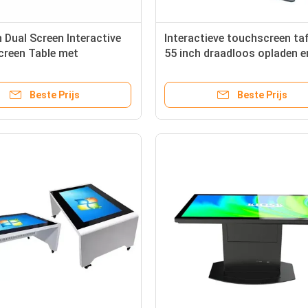
h Dual Screen Interactive
Interactieve touchscreen ta
creen Table met
55 inch draadloos opladen e
eve touch en draadloos
multi-touch capacitieve sl
 voor Smart Coffee en
koffie tafel
Beste Prijs
Beste Prijs