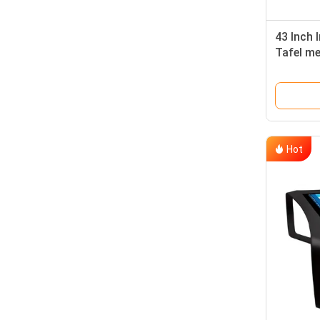
43 Inch 
Tafel me
Touchsc
Resoluti
Hot