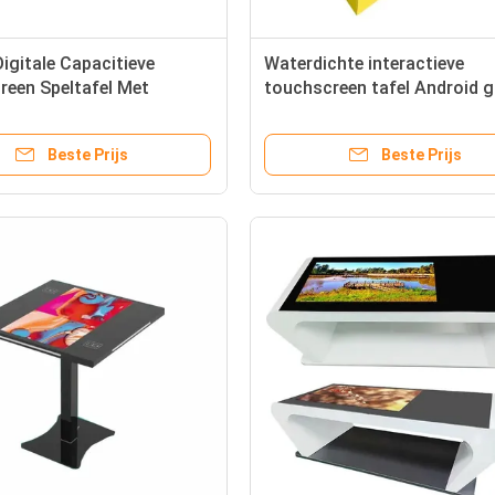
Digitale Capacitieve
Waterdichte interactieve
reen Speltafel Met
touchscreen tafel Android 
j Staal Glas en 1920×1080
tafel voor kinderen
e
Beste Prijs
Beste Prijs