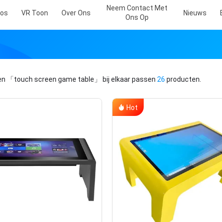
Neem Contact Met
eos
VR Toon
Over Ons
Nieuws
Ons Op
en
「touch screen game table」
bij elkaar passen
26
producten.
Hot