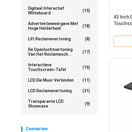
Digitaal Interactief
(15)
Whiteboard
43 Inch 
Touchsc
Advertentieweergave Met
(18)
Hoge Helderheid
Roestvri
Resoluti
Lift Reclamevertoning
(8)
De Openluchtvertoning
(17)
Van Het Reclamesch...
Interactieve
(16)
Touchscreen-Tafel
LCD Die Muur Verbinden
(11)
LCD Reclamevertoning
(31)
Transparante LCD
(9)
Showcase
Contacten