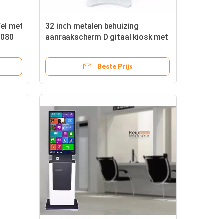
fel met
32 inch metalen behuizing
1080
aanraakscherm Digitaal kiosk met
Windows 10 en geïntegreerde
toetsenbordmuis
Beste Prijs