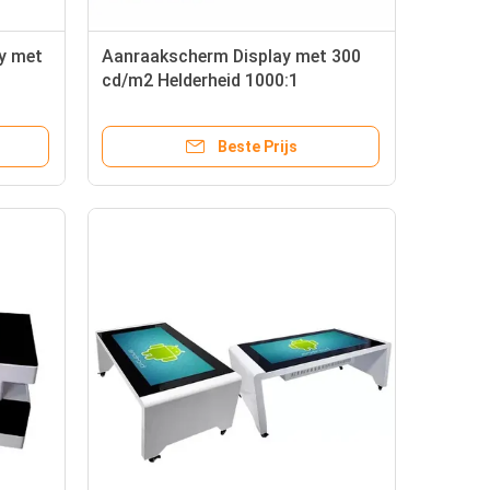
y met
Aanraakscherm Display met 300
cd/m2 Helderheid 1000:1
 en
Contrastverhouding en breed
temperatuurbereik voor
Beste Prijs
factureringskiosken