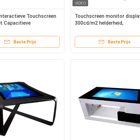
Interactieve Touchscreen
Touchscreen monitor displa
t Capacitieve
300cd/m2 helderheid,
reens en 1920x1080
aluminiumlegering behuizing
e Slimme Koffietafel
1920 x 1080 resolutie
Beste Prijs
Beste Prijs