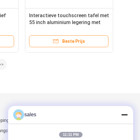
ief
Interactieve touchscreen tafel met
55 inch aluminium legering met
or
110W stroomverbruik en multi-
touch display
Beste Prijs
>>
Mail ons
sales
ping 7,
angcheng Low-
11:11 PM