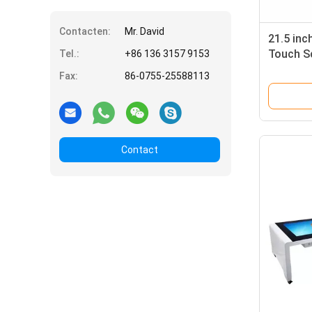
Contacten:
Mr. David
21.5 inc
Touch S
Tel.:
+86 136 3157 9153
capaciti
Fax:
86-0755-25588113
opladen
Gaming
Contact