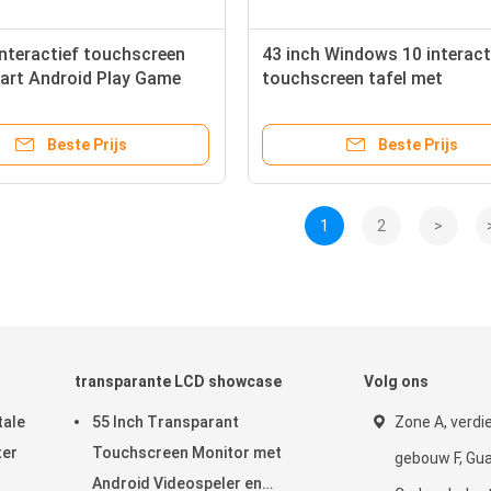
interactief touchscreen
43 inch Windows 10 interact
art Android Play Game
touchscreen tafel met
aluminiumlegering frame vo
zakelijk en educatief gebruik
Beste Prijs
Beste Prijs
1
2
>
transparante LCD showcase
Volg ons
tale
55 Inch Transparant
Zone A, verdie
ter
Touchscreen Monitor met
gebouw F, Gu
Android Videospeler en